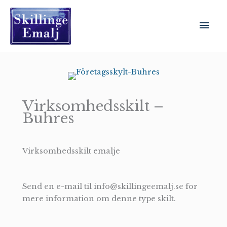
Gå
til
Hov
indholdet
Virksomhedsskilt –
Buhres
Virksomhedsskilt emalje
Send en e-mail til info@skillingeemalj.se for
mere information om denne type skilt.