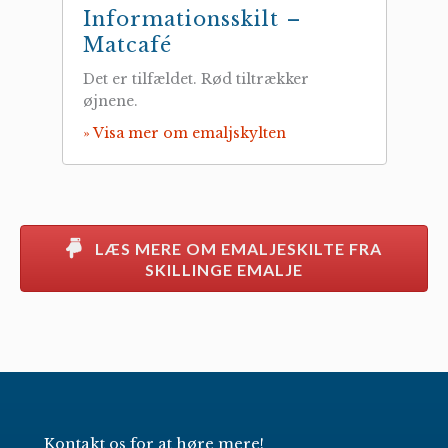
Informationsskilt –
Matcafé
Det er tilfældet. Rød tiltrækker
øjnene.
» Visa mer om emaljskylten
LÆS MERE OM EMALJESKILTE FRA
SKILLINGE EMALJE
Kontakt os for at høre mere!