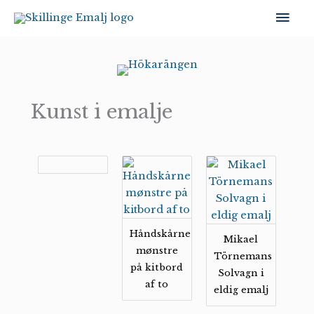
Gå
Hov
til
indholdet
Kunst i emalje
Håndskårne
Mikael
mønstre
Törnemans
på kitbord
Solvagn i
af to
eldig emalj