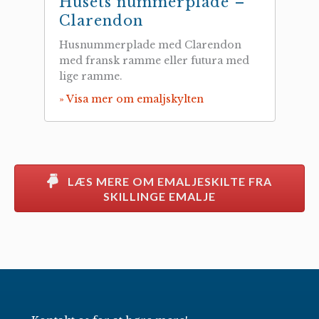
Husets nummerplade –
Clarendon
Husnummerplade med Clarendon
med fransk ramme eller futura med
lige ramme.
» Visa mer om emaljskylten
LÆS MERE OM EMALJESKILTE FRA
SKILLINGE EMALJE