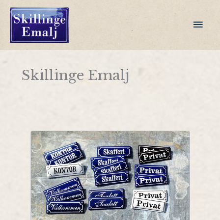
Gå
til
Hov
indholdet
Skillinge Emalj