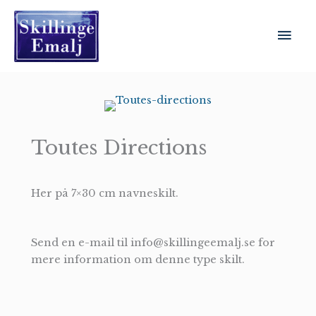
Gå
til
Hov
indholdet
Toutes Directions
Her på 7×30 cm navneskilt.
Send en e-mail til info@skillingeemalj.se for
mere information om denne type skilt.