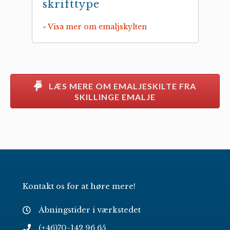
skrifttype
» Visa mer om emaljskylten
LÆS MERE OM EMALJESKILTE FRA
SKILLINGE EMALJE
Kontakt os for at høre mere!
Åbningstider i værkstedet
(+46)70-142 96 65