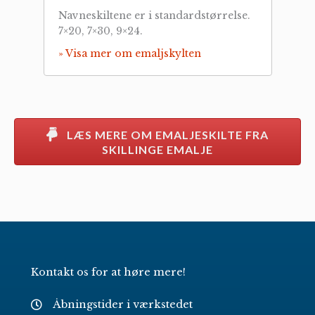
Navneskiltene er i standardstørrelse.
7×20, 7×30, 9×24.
» Visa mer om emaljskylten
LÆS MERE OM EMALJESKILTE FRA
SKILLINGE EMALJE
Kontakt os for at høre mere!
Åbningstider i værkstedet