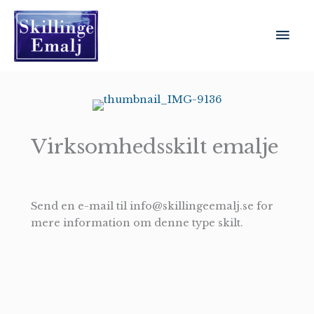
Gå
til
Hov
indholdet
Virksomhedsskilt emalje
Send en e-mail til info@skillingeemalj.se for
mere information om denne type skilt.