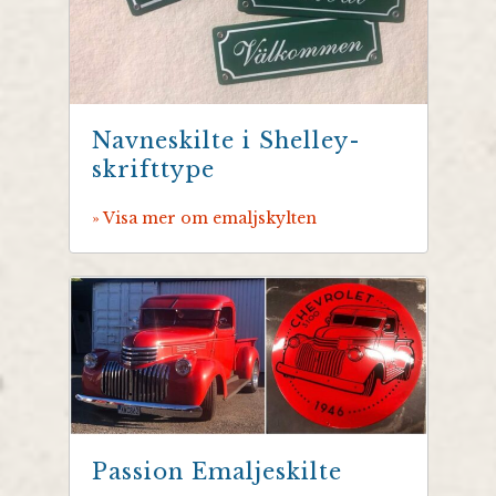
Navneskilte i Shelley-
skrifttype
» Visa mer om emaljskylten
Passion Emaljeskilte